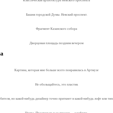
Классическая архитектура Невского проспекта
Башня городской Думы. Невский проспект.
Фрагмент Казанского собора
Дворцовая площадь поздним вечером
за
Картина, которая мне больше всего понравилась в Артмузе
Не обольщайтесь, это пластик
бителя, но какой-нибудь дизайнер точно приткнет в какой-нибудь лофт или тип
Цветы. Простенько и со вкусом — одобряю.