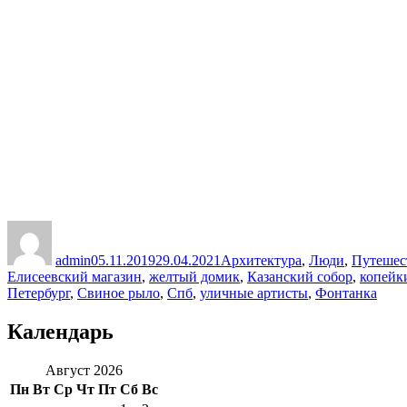
Автор
Опубликовано
Рубрики
admin
05.11.2019
29.04.2021
Архитектура
,
Люди
,
Путешес
Елисеевский магазин
,
желтый домик
,
Казанский собор
,
копейк
Петербург
,
Свиное рыло
,
Спб
,
уличные артисты
,
Фонтанка
Календарь
Август 2026
Пн
Вт
Ср
Чт
Пт
Сб
Вс