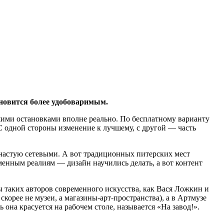
ановится более удобоваримым.
льшими остановками вполне реально. По бесплатному варианту
 С одной стороны изменение к лучшему, с другой — часть
частую сетевыми. А вот традиционных питерских мест
менным реалиям — дизайн научились делать, а вот контент
таких авторов современного искусства, как Вася Ложкин и
скорее не музеи, а магазины-арт-пространства), а в Артмузе
она красуется на рабочем столе, называется «На завод!».