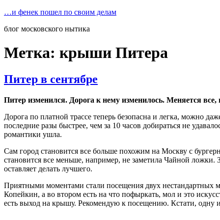
Перейти
…и фенек пошел по своим делам
к
блог московского нытика
содержимому
Метка:
крыши Питера
Питер в сентябре
Питер изменился. Дорога к нему изменилось. Меняется все,
Дорога по платной трассе теперь безопасна и легка, можно даж
последние разы быстрее, чем за 10 часов добираться не удава
романтики ушла.
Сам город становится все больше похожим на Москву с бурге
становится все меньше, например, не заметила Чайной ложки.
оставляет делать лучшего.
Приятными моментами стали посещения двух нестандартных му
Копейкин, а во втором есть на что пофыркать, мол и это искусс
есть выход на крышу. Рекомендую к посещению. Кстати, одну из