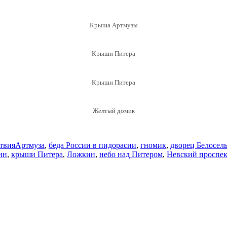
Крыша Артмузы
Крыши Питера
Крыши Питера
Желтый домик
Метки
твия
Артмуза
,
беда России в пидорасии
,
гномик
,
дворец Белосел
ин
,
крыши Питера
,
Ложкин
,
небо над Питером
,
Невский проспек