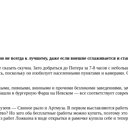
 но не всегда к лучшему, даже если внешне сглаживается и ст
е сказать скучна. Зато добраться до Питера за 7-8 часов с небо
лось, поскольку он изобилует населенными пунктами и камерами.
рными, пивными, винными и прочими безликими заведениями, за
 Зашли в бургерную Фарш на Невском — все соответствует совре
зеев — Свиное рыло и Артмуза. В первом выставляются работы 
тво? Но зато оба бесплатные (работы можно купить, поэтому это 
 работ Ложкина в виде открытки в рамочке купила себе и теперь 