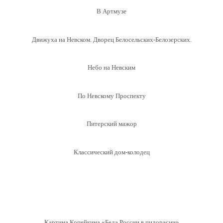
В Артмузе
Движуха на Невском. Дворец Белосельских-Белозерских.
Небо на Невским
По Невскому Проспекту
Питерский мажор
Классический дом-колодец
Картина Копейкина «Беда России в пидорасии»