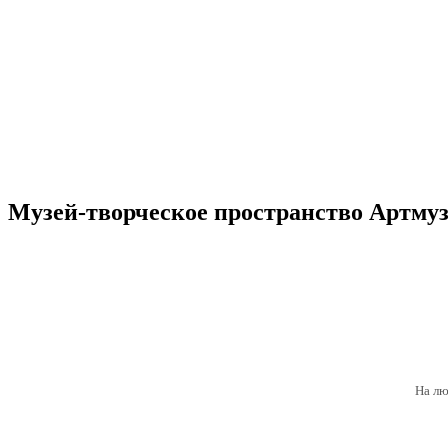
Музей-творческое пространство Артму
На лю