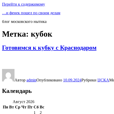
Перейти к содержимому
…и фенек пошел по своим делам
блог московского нытика
Метка:
кубок
Готовимся к кубку с Краснодаром
Автор
admin
Опубликовано
10.09.2024
Рубрики
ЦСКА
М
Календарь
Август 2026
Пн
Вт
Ср
Чт
Пт
Сб
Вс
1
2