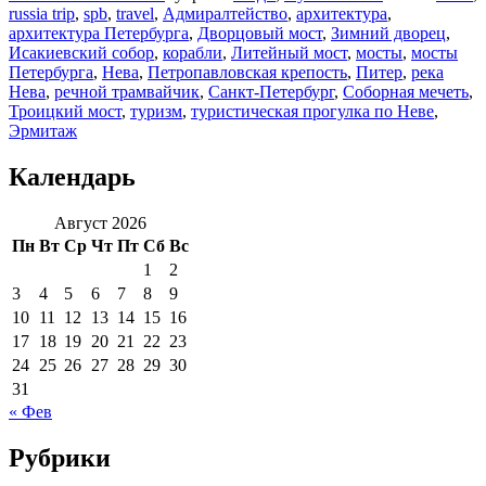
russia trip
,
spb
,
travel
,
Адмиралтейство
,
архитектура
,
архитектура Петербурга
,
Дворцовый мост
,
Зимний дворец
,
Исакиевский собор
,
корабли
,
Литейный мост
,
мосты
,
мосты
Петербурга
,
Нева
,
Петропавловская крепость
,
Питер
,
река
Нева
,
речной трамвайчик
,
Санкт-Петербург
,
Соборная мечеть
,
Троицкий мост
,
туризм
,
туристическая прогулка по Неве
,
Эрмитаж
Календарь
Август 2026
Пн
Вт
Ср
Чт
Пт
Сб
Вс
1
2
3
4
5
6
7
8
9
10
11
12
13
14
15
16
17
18
19
20
21
22
23
24
25
26
27
28
29
30
31
« Фев
Рубрики