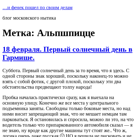
Перейти
…и фенек пошел по своим делам
к
блог московского нытика
содержимому
Метка:
Альпшпицце
18 февраля. Первый солнечный день в
Гармише.
Суббота. Первый солнечный день за то время, что я здесь. С
одной стороны знак хороший, поскольку наконец-то можно
взять с собой фотик, с другой плохой, поскольку эти два
обстоятельства предвещают толпу народа!
Пробка началась практически сразу, как я выехала на
основную улицу. Конечно же все места у центрального
подъемника заняты. Свободны только боковые места, но над
ними висит запрещающий знак, что не мешает немцам там
парковаться. Я остановилась и спросила, можно ли это, на что
водитель только что припаркованного автомобиля сказал — я
не знаю, ну вроде как другие машины тут стоят же.. Что ж,
логика очень даже русская 🙂 НО я решила не рисковать и не