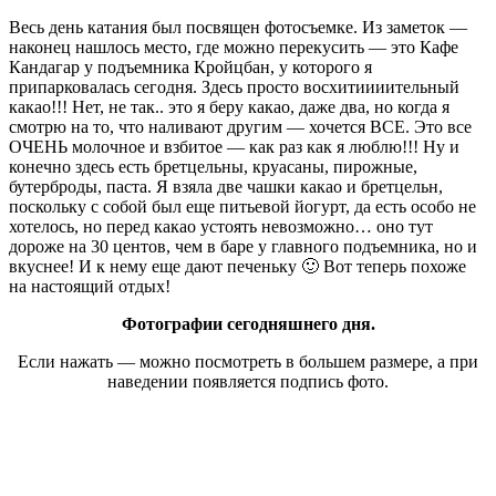
Весь день катания был посвящен фотосъемке. Из заметок —
наконец нашлось место, где можно перекусить — это Кафе
Кандагар у подъемника Кройцбан, у которого я
припарковалась сегодня. Здесь просто восхитиииительный
какао!!! Нет, не так.. это я беру какао, даже два, но когда я
смотрю на то, что наливают другим — хочется ВСЕ. Это все
ОЧЕНЬ молочное и взбитое — как раз как я люблю!!! Ну и
конечно здесь есть бретцельны, круасаны, пирожные,
бутерброды, паста. Я взяла две чашки какао и бретцельн,
поскольку с собой был еще питьевой йогурт, да есть особо не
хотелось, но перед какао устоять невозможно… оно тут
дороже на 30 центов, чем в баре у главного подъемника, но и
вкуснее! И к нему еще дают печеньку 🙂 Вот теперь похоже
на настоящий отдых!
Фотографии сегодняшнего дня.
Если нажать — можно посмотреть в большем размере, а при
наведении появляется подпись фото.