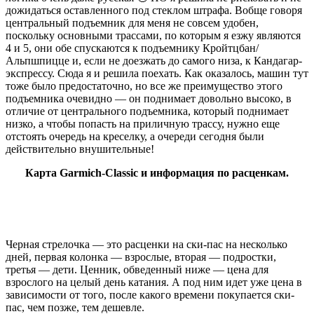
дожидаться оставленного под стеклом штрафа. Вобще говоря
центральный подъемник для меня не совсем удобен,
поскольку основными трассами, по которым я езжу являются
4 и 5, они обе спускаются к подъемнику Кройтцбан/
Альпшпицце и, если не доезжать до самого низа, к Кандагар-
экспрессу. Сюда я и решила поехать. Как оказалось, машин тут
тоже было предостаточно, но все же преимущество этого
подъемника очевидно — он поднимает довольно высоко, в
отличие от центрального подъемника, который поднимает
низко, а чтобы попасть на приличную трассу, нужно еще
отстоять очередь на креселку, а очереди сегодня были
действительно внушительные!
Карта Garmich-Classic и информация по расценкам.
Черная стрелочка — это расценки на ски-пас на несколько
дней, первая колонка — взрослые, вторая — подростки,
третья — дети. Ценник, обведенный ниже — цена для
взрослого на целый день катания. А под ним идет уже цена в
зависимости от того, после какого времени покупается ски-
пас, чем позже, тем дешевле.