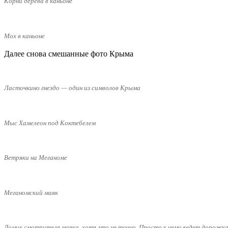
Корни дерева в каньоне
Мох в каньоне
Далее снова смешанные фото Крыма
Ласточкино гнездо — один из символов Крыма
Мыс Хамелеон под Коктебелем
Ветряки на Меганоме
Меганомский маяк
Домик смотрителя маяка, хотя это не точно. Просто к нему ведет дорожка в