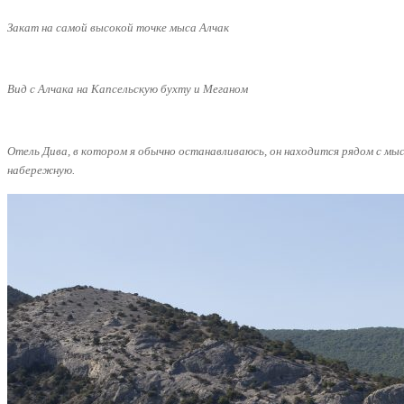
Закат на самой высокой точке мыса Алчак
Вид с Алчака на Капсельскую бухту и Меганом
Отель Дива, в котором я обычно останавливаюсь, он находится рядом с м
набережную.