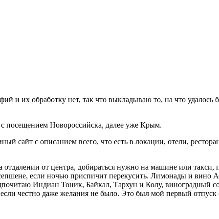
ий и их обработку нет, так что выкладываю то, на что удалось
 с посещением Новороссийска, далее уже Крым.
й сайт с описанием всего, что есть в локации, отели, ресторан
а отдалении от центра, добираться нужно на машине или такси, 
есепшене, если ночью приспичит перекусить. Лимонады и вино Аб
почитаю Индиан Тоник, Байкал, Тархун и Колу, виноградный сок
и если честно даже желания не было. Это был мой первый отпуск 