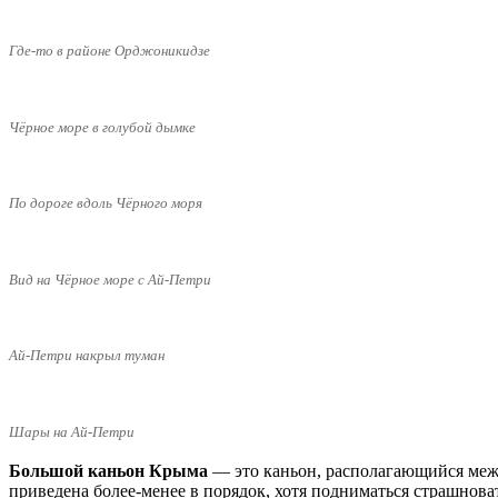
Где-то в районе Орджоникидзе
Чёрное море в голубой дымке
По дороге вдоль Чёрного моря
Вид на Чёрное море с Ай-Петри
Ай-Петри накрыл туман
Шары на Ай-Петри
Большой каньон Крыма
— это каньон, располагающийся межд
приведена более-менее в порядок, хотя подниматься страшноват