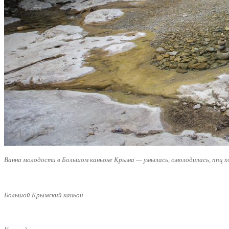
Ванна молодости в Большом каньоне Крыма — умылась, омолодилась, ппц х
Большой Крымский каньон