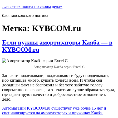
Перейти
…и фенек пошел по своим делам
к
блог московского нытика
содержимому
Метка:
KYBCOM.ru
Если нужны амортизаторы Каяба — в
KYBCOM.ru
Амортизатор Каяба серии Excel G
Запчасти подделывали, подделывают и будут подделывать,
ибо китайцев много, кушать хочется всем. И чтобы сей
досадный факт не беспокоил и без того забитую голову
современного человека, за запчастями лучше обращаться туда,
где гарантируют качество и добросовестное отношение к
дело.
Автомагазин KYBCOM.ru существует уже более 15 лет и
специализируется на амортизаторах и пружинах Каяба.