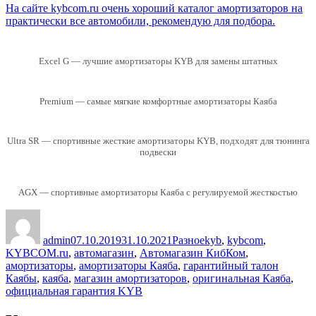
На сайте kybcom.ru очень хороший каталог амортизаторов на
практически все автомобили, рекомендую для подбора.
Excel G — лучшие амортизаторы KYB для замены штатных
Premium — самые мягкие комфортные амортизаторы Каяба
Ultra SR — спортивные жесткие амортизаторы KYB, подходят для тюнинга
подвески
AGX — спортивные амортизаторы Каяба с регулируемой жесткостью
Автор
Опубликовано
Рубрики
Метки
admin
07.10.2019
31.10.2021
Разное
kyb
,
kybcom
,
KYBCOM.ru
,
автомагазин
,
Автомагазин КибКом
,
амортизаторы
,
амортизаторы Каяба
,
гарантийный талон
Каябы
,
каяба
,
магазин амортизаторов
,
оригинальная Каяба
,
официальная гарантия KYB