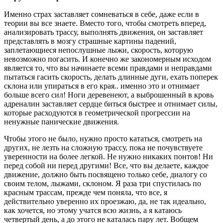
Именно страх заставляет сомневаться в себе, даже если в
теории вы все знаете. Вместо того, чтобы смотреть вперед,
анализировать трассу, выполнять движения, он заставляет
представлять в мозгу страшные картины падений,
заплетающиеся непослушные лыжи, скорость, которую
невозможно погасить. И конечно же закономерным исходом
является то, что вы начинаете всеми правдами и неправдами
пытаться гасить скорость, делать длинные дуги, ехать поперек
склона или упираться в его края.. именно это и отнимает
больше всего сил! Ноги деревенеют, а выброшенный в кровь
адреналин заставляет сердце биться быстрее и отнимает силы,
которые расходуются в геометрической прогрессии на
ненужные панические движения.
Чтобы этого не было, нужно просто кататься, смотреть на
других, не лезть на сложную трассу, пока не почувствуете
уверенности на более легкой. Не нужно никаких понтов! Ни
перед собой ни перед другими! Все, что вы делаете, каждое
движение, должно быть посвящено только себе, диалогу со
своим телом, лыжами, склоном. Я раза три спустилась по
красным трассам, прежде чем поняла, что все, я
действительно уверенно их проезжаю, да, не так идеально,
как хочется, но этому учатся всю жизнь, а я катаюсь
четвертый день, а до этого не каталась пару лет. Вобщем