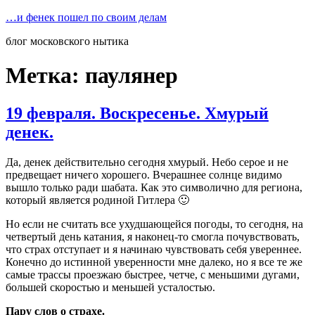
Перейти
…и фенек пошел по своим делам
к
блог московского нытика
содержимому
Метка:
паулянер
19 февраля. Воскресенье. Хмурый
денек.
Да, денек действительно сегодня хмурый. Небо серое и не
предвещает ничего хорошего. Вчерашнее солнце видимо
вышло только ради шабата. Как это символично для региона,
который является родиной Гитлера 🙂
Но если не считать все ухудшающейся погоды, то сегодня, на
четвертый день катания, я наконец-то смогла почувствовать,
что страх отступает и я начинаю чувствовать себя увереннее.
Конечно до истинной уверенности мне далеко, но я все те же
самые трассы проезжаю быстрее, четче, с меньшими дугами,
большей скоростью и меньшей усталостью.
Пару слов о страхе.