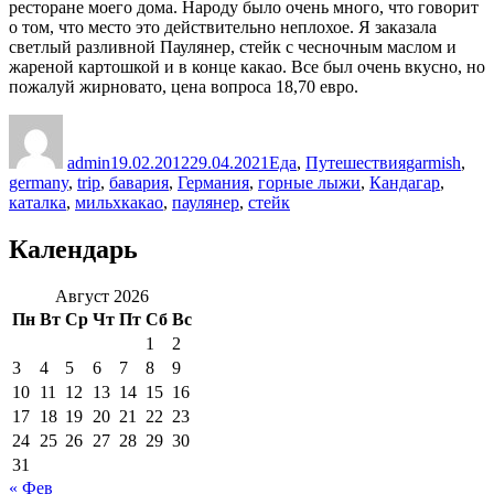
ресторане моего дома. Народу было очень много, что говорит
о том, что место это действительно неплохое. Я заказала
светлый разливной Паулянер, стейк с чесночным маслом и
жареной картошкой и в конце какао. Все был очень вкусно, но
пожалуй жирновато, цена вопроса 18,70 евро.
Автор
Опубликовано
Рубрики
Метки
admin
19.02.2012
29.04.2021
Еда
,
Путешествия
garmish
,
germany
,
trip
,
бавария
,
Германия
,
горные лыжи
,
Кандагар
,
каталка
,
мильхкакао
,
паулянер
,
стейк
Календарь
Август 2026
Пн
Вт
Ср
Чт
Пт
Сб
Вс
1
2
3
4
5
6
7
8
9
10
11
12
13
14
15
16
17
18
19
20
21
22
23
24
25
26
27
28
29
30
31
« Фев