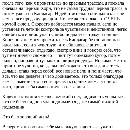
после того, как я прокатилась по красным трассам, я поехала
сначала на черный Хорн, это не самая трудная черная трасса, а
потом уже и на Кандагар. И действительно они дались легче
чем за все предыдущие дни. Но все же это тяжело. ОЧЕНЬ
крутой склон. Скорость набирается моментально, если не
установить четкий контроль за чувствами и действиями, легко
ошибиться и либо упасть, либо поддаться страху и панике.
Конечно я не могу проехать весь Кандагар без остановок и
идеально.. если я чувствую, что сбиваюсь с ритма, я
останавливаюсь, отдыхаю, смотрю вниз и говорю себе, что
тут нет ничего сложного — вот тут объезжаю бугор, потом
налево, направо и тут можно широкую дугу.. Но какое же это
приятное чувство, когда вы побеждаете страх и движетесь
дальше, ставя перед собой все новые цели и понимаете, что
все, что вы делаете и чего добиваетесь, это только благодаря
вам — именно это и есть прелесть горных лыж, тут ни от
кого, кроме себя самого ничего не зависит!
К двум часам дня уже шел жуткий снег, видимость упала так,
что не было видно куда поднимается даже самый нижний
подъемник.
Это был хороший день!
Вечером я позволила себе маленькую радость — ужин в