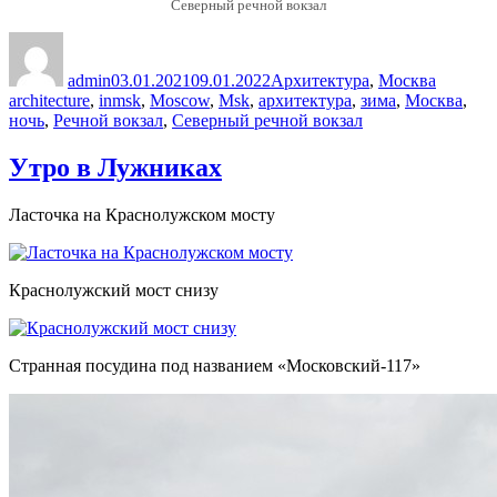
Северный речной вокзал
Автор
Опубликовано
Рубрики
Метки
admin
03.01.2021
09.01.2022
Архитектура
,
Москва
architecture
,
inmsk
,
Moscow
,
Msk
,
архитектура
,
зима
,
Москва
,
ночь
,
Речной вокзал
,
Северный речной вокзал
Утро в Лужниках
Ласточка на Краснолужском мосту
Краснолужский мост снизу
Странная посудина под названием «Московский-117»