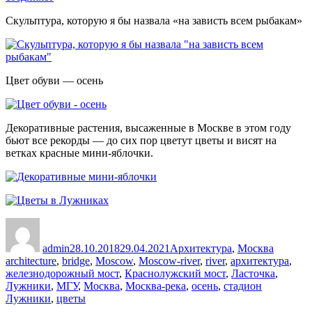
Скульптура, которую я бы назвала «на зависть всем рыбакам»
Цвет обуви — осень
Декоративные растения, высаженные в Москве в этом году
бьют все рекорды — до сих пор цветут цветы и висят на
ветках красные мини-яблочки.
Автор
Опубликовано
Рубрики
Метки
admin
28.10.2018
29.04.2021
Архитектура
,
Москва
architecture
,
bridge
,
Moscow
,
Moscow-river
,
river
,
архитектура
,
железнодорожный мост
,
Краснолужский мост
,
Ласточка
,
Лужники
,
МГУ
,
Москва
,
Москва-река
,
осень
,
стадион
Лужники
,
цветы