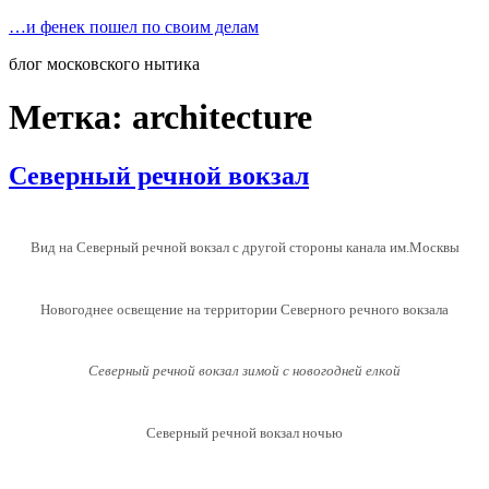
Перейти
…и фенек пошел по своим делам
к
блог московского нытика
содержимому
Метка:
architecture
Северный речной вокзал
Вид на Северный речной вокзал с другой стороны канала им.Москвы
Новогоднее освещение на территории Северного речного вокзала
Северный речной вокзал зимой с новогодней елкой
Северный речной вокзал ночью