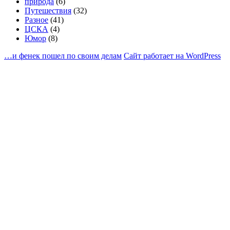
природа
(6)
Путешествия
(32)
Разное
(41)
ЦСКА
(4)
Юмор
(8)
…и фенек пошел по своим делам
Сайт работает на WordPress