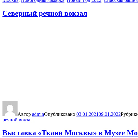
Москва
,
Новогодняя ярмарка
,
Новый Год 2022
,
Спасская башня
Северный речной вокзал
Автор
admin
Опубликовано
03.01.2021
09.01.2022
Рубрик
речной вокзал
Выставка «Ткани Москвы» в Музее М