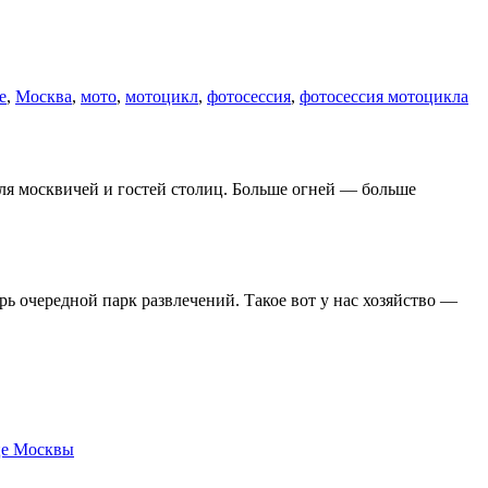
e
,
Москва
,
мото
,
мотоцикл
,
фотосессия
,
фотосессия мотоцикла
для москвичей и гостей столиц. Больше огней — больше
ь очередной парк развлечений. Такое вот у нас хозяйство —
е Москвы