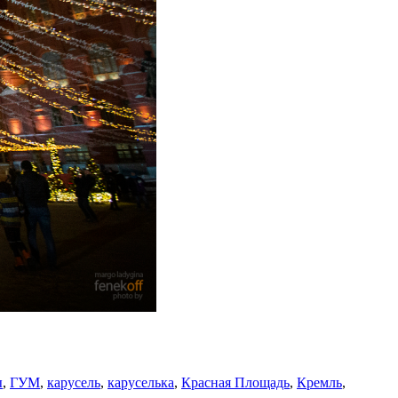
ы
,
ГУМ
,
карусель
,
каруселька
,
Красная Площадь
,
Кремль
,