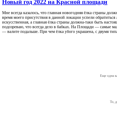
Новый год 2022 на Красной площади
Мне всегда казалось, что главная новогодняя ёлка страны долж
время моего присутствия в данной локации успели обратиться л
искусственная, а главная ёлка страны должна-таки быть наст
подозреваю, что всегда дело в бабках. На Площади — самые маж
— валите подальше. При чем ёлка убого украшена, с двумя тип
Еще одна к
То, 