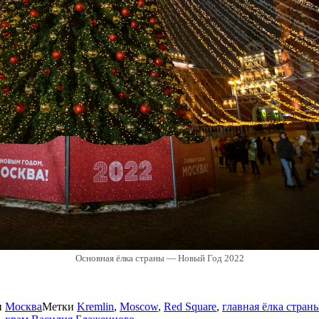
Основная ёлка страны — Новый Год 2022
и
Москва
Метки
Kremlin
,
Moscow
,
Red Square
,
главная ёлка стран