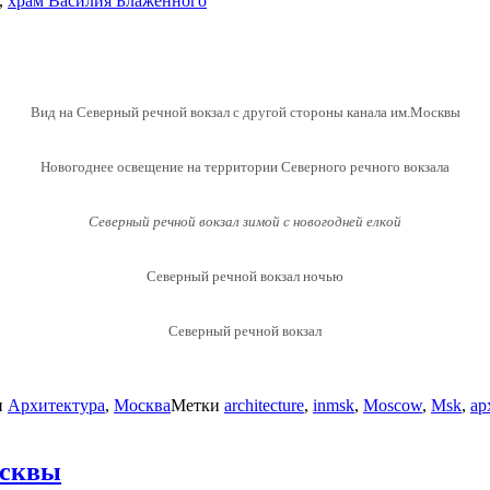
,
храм Василия Блаженного
Вид на Северный речной вокзал с другой стороны канала им.Москвы
Новогоднее освещение на территории Северного речного вокзала
Северный речной вокзал зимой с новогодней елкой
Северный речной вокзал ночью
Северный речной вокзал
и
Архитектура
,
Москва
Метки
architecture
,
inmsk
,
Moscow
,
Msk
,
ар
осквы