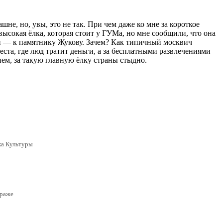
не, но, увы, это не так. При чем даже ко мне за короткое
высокая ёлка, которая стоит у ГУМа, но мне сообщили, что она
ди — к памятнику Жукову. Зачем? Как типичный москвич
еста, где люд тратит деньги, а за бесплатными развлечениями
ем, за такую главную ёлку страны стыдно.
ка Культуры
ураже