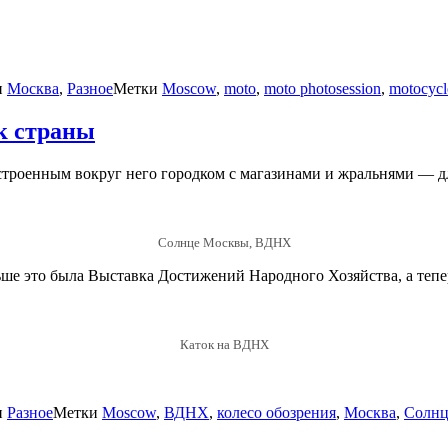
и
Москва
,
Разное
Метки
Moscow
,
moto
,
moto photosession
,
motocycl
к страны
построенным вокруг него городком с магазинами и жральнями — 
Солнце Москвы, ВДНХ
ьше это была Выставка Достижений Народного Хозяйства, а тепер
Каток на ВДНХ
и
Разное
Метки
Moscow
,
ВДНХ
,
колесо обозрения
,
Москва
,
Солнц