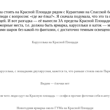
на стоять на Красной Площади рядом с Курантами на Спасской баш
юди с вопросом: «где же ёлка?». Я сначала подумала, что это та 
оящей. И вот разгадка — её вынесли ЗА пределы Красной Площа
орные места, т.е. должна быть ярмарка, карусельки и каток — м
ами шаров без какой-то фантазии, с достаточно темным освещени
Каруселька на Красной Площади
аруселька, с лошадками двухярусная, кажется та, что раньше стояла около Пар
Видим — ёлочки нет
для чего люди едут на Красную площадь — селфи и прочие фоточки себя в ант
Новогодняя ярмарка около ГУМа на Красной Площади